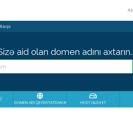
Az
Əlaqə
Sizə aid olan domen adını axtarın..
?
DOMEN ADI QEYDIYYATDAN KEÇIRT
HOST ƏLDƏ ET