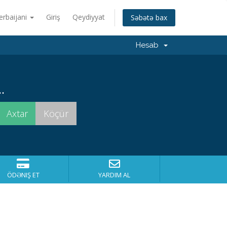
erbaijani
Giriş
Qeydiyyat
Səbətə bax
Hesab
.
ÖDƏNIŞ ET
YARDIM AL